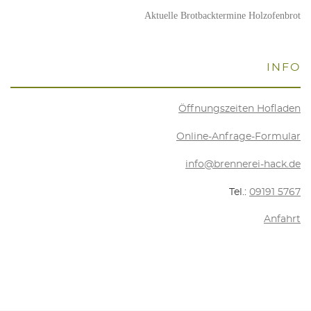
Aktu­el­le Brot­back­ter­mi­ne Holzofenbrot
INFO
Öff­nungs­zei­ten Hofladen
Online-Anfra­ge-For­mu­lar
info@brennerei-hack.de
Tel.:
09191 5767
Anfahrt