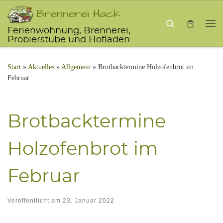
Brennerei Hack
Zum Inhalt springen
Search
Ferienwohnung, Brennerei,
Me
Probierstube und Hofladen
Start
»
Aktu­el­les
»
Allgemein
»
Brotbacktermine Holzofenbrot im
Februar
Brot­back­ter­mi­ne
Holz­ofen­brot im
Februar
Veröffentlicht am
23. Januar 2022