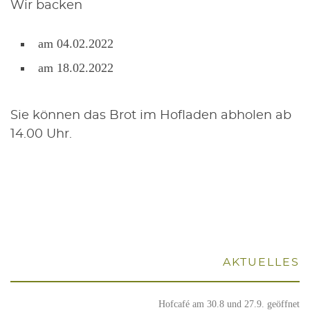
Wir backen
am 04.02.2022
am 18.02.2022
Sie kön­nen das Brot im Hof­la­den abho­len ab
14.00 Uhr.
AKTU­EL­LES
Hof­ca­fé am 30.8 und 27.9. geöffnet