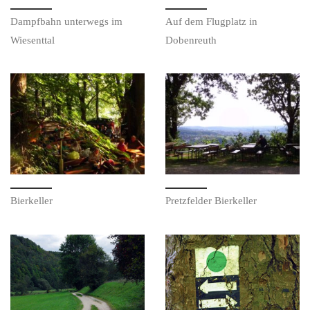
Dampf­bahn unter­wegs im
Auf dem Flug­platz in
Wiesenttal
Dobenreuth
Bierkeller
Pretz­fel­der Bierkeller