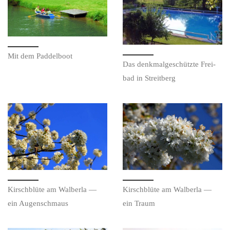
Mit dem Paddelboot
Das denk­mal­ge­schütz­te Frei­
bad in Streitberg
Kirsch­blü­te am Wal­ber­la —
Kirsch­blü­te am Wal­ber­la —
ein Augenschmaus
ein Traum