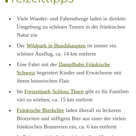
Vie­le Wan­der- und Fahr­rad­we­ge laden in direk­ter
Umge­bung zu schö­nen Tou­ren in der frän­ki­schen
Natur ein
Der
Wild­park in Hunds­haup­ten
ist immer ein
schö­ner Aus­flug, ca. 14 km entfernt
Eine Fahrt mit der
Dampf­bahn Frän­ki­sche
Schweiz
begeis­tert Kin­der und Erwach­se­ne mit
ihrem his­to­ri­schen Flair
Im
Frei­zeit­park Schloss Thurn
gibt es für Fami­li­en
viel zu erle­ben, ca. 15 km entfernt
Frän­ki­sche Bier­kel­ler
laden über­all zu lecke­ren
Brot­zei­ten und süf­fi­gem Bier aus einer der vie­len
frän­ki­schen Braue­rei­en ein, ca. 6 km entfernt