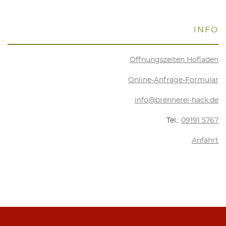
INFO
Öff­nungs­zei­ten Hofladen
Online-Anfra­ge-For­mu­lar
info@brennerei-hack.de
Tel.:
09191 5767
Anfahrt