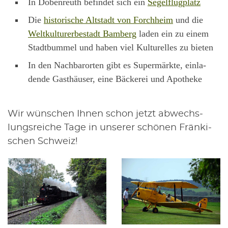
In Doben­reuth befin­det sich ein
Segel­flug­platz
Die
his­to­ri­sche Alt­stadt von Forch­heim
und die
Welt­kul­tur­er­be­stadt Bam­berg
laden ein zu einem
Stadt­bum­mel und haben viel Kul­tu­rel­les zu bieten
In den Nach­bar­or­ten gibt es Super­märk­te, ein­la­
den­de Gast­häu­ser, eine Bäcke­rei und Apotheke
Wir wün­schen Ihnen schon jetzt abwechs­
lungs­rei­che Tage in unse­rer schö­nen Frän­ki­
schen Schweiz!