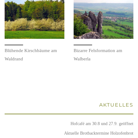
Blü­hen­de Kirsch­bäu­me am
Bizar­re Fels­for­ma­ti­on am
Waldrand
Walberla
AKTU­EL­LES
Hof­ca­fé am 30.8 und 27.9. geöffnet
Aktu­el­le Brot­back­ter­mi­ne Holzofenbrot