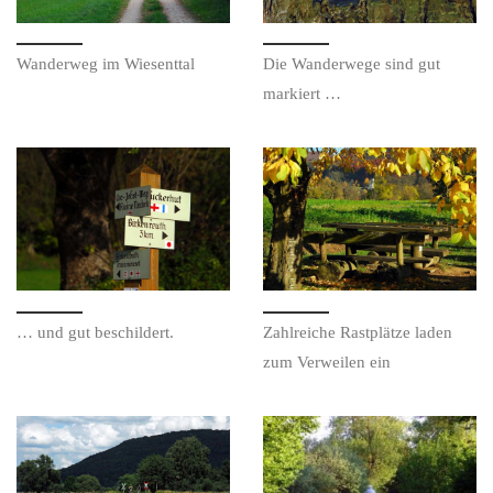
Wan­der­weg im Wiesenttal
Die Wan­der­we­ge sind gut
markiert …
… und gut beschildert.
Zahl­rei­che Rast­plät­ze laden
zum Ver­wei­len ein