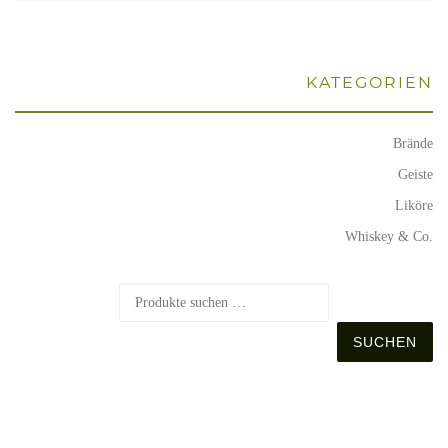
KATE­GO­RIEN
Brände
Geiste
Liköre
Whiskey & Co.
S
SUCHEN