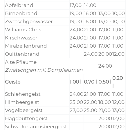
Apfel­brand
17,00
14,00
Bir­nen­brand
19,00
16,00
13,00
10,00
Zwetsch­ge­n­was­ser
19,00
16,00
13,00
10,00
Wil­liams-Christ
24,00
21,00
17,00
11,00
Kirsch­was­ser
24,00
21,00
17,00
11,00
Mira­bel­len­brand
24,00
21,00
17,00
11,00
Quit­ten­brand
24,00
20,00
12,00
Alte Pflau­me
24,00
Zwetsch­gen mit Dörrpflaumen
0,20
Geis­te
1,00 l
0,70 l
0,50 l
l
Schle­hen­geist
24,00
21,00
17,00
11,00
Him­beer­geist
25,00
22,00
18,00
12,00
Vogel­beer­geist
27,00
25,00
21,00
13,00
Hage­but­ten­geist
20,00
12,00
Schw. Johan­nis­beer­geist
20,00
12,00