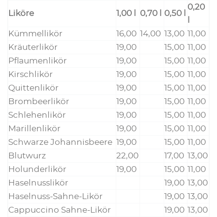
0,20
Likö­re
1,00 l
0,70 l
0,50 l
l
Küm­mel­li­kör
16,00
14,00
13,00
11,00
Kräu­ter­li­kör
19,00
15,00
11,00
Pflau­men­li­kör
19,00
15,00
11,00
Kirsch­li­kör
19,00
15,00
11,00
Quit­ten­li­kör
19,00
15,00
11,00
Brom­beer­li­kör
19,00
15,00
11,00
Schle­hen­li­kör
19,00
15,00
11,00
Maril­len­li­kör
19,00
15,00
11,00
Schwar­ze Johannisbeere
19,00
15,00
11,00
Blut­wurz
22,00
17,00
13,00
Holun­der­li­kör
19,00
15,00
11,00
Hasel­nuss­li­kör
19,00
13,00
Hasel­nuss-Sah­ne-Likör
19,00
13,00
Cap­puc­ci­no Sahne-Likör
19,00
13,00