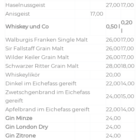
Hasel­nuss­geist
27,00
17,00
Anis­geist
17,00
0,20
Whis­key und Co
0,50 l
l
Wal­bur­gis Fran­ken Sin­gle Malt
26,00
17,00
Sir Fall­staff Grain Malt
26,00
17,00
Wil­der Kei­ler Grain Malt
26,00
17,00
Schwar­zer Rit­ter Grain Malt
28,00
18,00
Whis­key­li­kör
20,00
Din­kel im Eiche­fass gereift
22,00
14,00
Zwetsch­ge­n­brand im Eiche­fass
24,00
15,00
gereift
Apfel­brand im Eiche­fass gereift
22,00
14,00
Gin Min­ze
24,00
Gin Lon­don Dry
24,00
Gin Zitro­ne
24,00