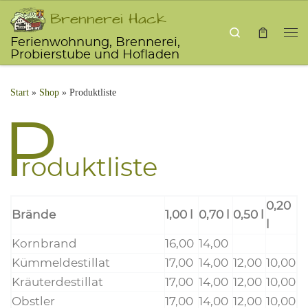
Brennerei Hack
Zum Inhalt springen
Search
Ferienwohnung, Brennerei,
Me
Probierstube und Hofladen
Start
»
Shop
»
Produktliste
P
ro­dukt­lis­te
0,20
Brän­de
1,00 l
0,70 l
0,50 l
l
Korn­brand
16,00
14,00
Küm­mel­de­stil­lat
17,00
14,00
12,00
10,00
Kräu­ter­de­stil­lat
17,00
14,00
12,00
10,00
Obst­ler
17,00
14,00
12,00
10,00