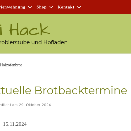
i­en­woh­nung
Shop
Kon­takt
i Hack
robierstube und Hofladen
 Holzofenbrot
tu­el­le Brot­back­ter­mi­
ntlicht am
29. Oktober 2024
15.11.2024