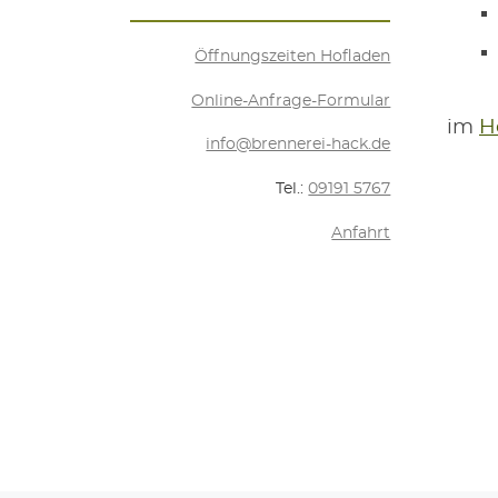
Öff­nungs­zei­ten Hofladen
Online-Anfra­ge-For­mu­lar
im
Ho
info@brennerei-hack.de
Tel.:
09191 5767
Anfahrt