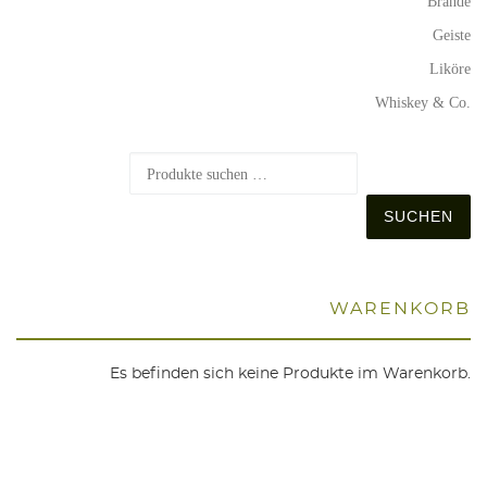
Brände
Geiste
Liköre
Whiskey & Co.
S
SUCHEN
WAREN­KORB
Es befinden sich keine Produkte im Warenkorb.