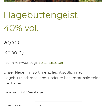
Hage­but­ten­geist
40% vol.
20,00
€
40,00
€
(
/
l
)
inkl. 19 % MwSt.
zzgl.
Versandkosten
Unser Neuer im Sortiment, leicht süßlich nach
Hagebutte schmeckend, findet er bestimmt bald seine
Liebhaber!
Lieferzeit:
3-6 Werktage