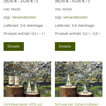
(
55,00
€
–
24,00
€
/
l
)
(
85,00
€
–
54,00
€
/
l
)
inkl. MwSt.
inkl. MwSt.
zzgl.
Versandkosten
zzgl.
Versandkosten
Lieferzeit:
3-6 Werktage
Lieferzeit:
3-6 Werktage
Produkt enthält: 0,2
l
– 1
l
Produkt enthält: 0,2
l
– 0,5
l
Dieses Produkt weist mehrere Varianten auf. Die Optio
Dieses Produkt weis
Details
Details
Him­beer­geist 40% vol.
Schwar­zer Johan­nis­beer­