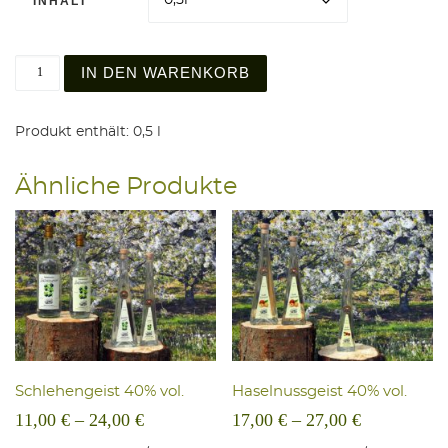
INHALT
Hagebuttengeist 40% vol. Menge
IN DEN WARENKORB
Produkt enthält: 0,5
l
Ähnliche Produkte
Schle­hen­geist 40% vol.
Hasel­nuss­geist 40% vol.
11,00
€
–
24,00
€
17,00
€
–
27,00
€