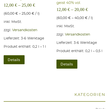
geist 40% vol.
12,00
€
–
25,00
€
12,00
€
–
20,00
€
(
60,00
€
–
25,00
€
/
l
)
(
60,00
€
–
40,00
€
/
l
)
inkl. MwSt.
inkl. MwSt.
zzgl.
Versandkosten
zzgl.
Versandkosten
Lieferzeit:
3-6 Werktage
Lieferzeit:
3-6 Werktage
Produkt enthält: 0,2
l
– 1
l
Produkt enthält: 0,2
l
– 0,5
l
Dieses Produkt weist mehrere Varianten auf. Die Optio
Dieses Produkt weis
Details
Details
KATE­GO­RIEN