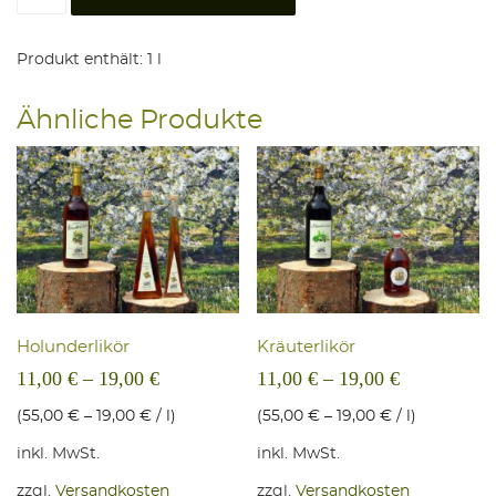
Produkt enthält: 1
l
Ähnliche Produkte
Holun­der­li­kör
Kräu­ter­li­kör
11,00
€
–
19,00
€
11,00
€
–
19,00
€
(
55,00
€
–
19,00
€
/
l
)
(
55,00
€
–
19,00
€
/
l
)
inkl. MwSt.
inkl. MwSt.
zzgl.
Versandkosten
zzgl.
Versandkosten