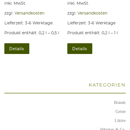
inkl. MwSt.
inkl. MwSt.
zzgl.
Versandkosten
zzgl.
Versandkosten
Lieferzeit:
3-6 Werktage
Lieferzeit:
3-6 Werktage
Produkt enthält: 0,2
l
– 0,5
l
Produkt enthält: 0,2
l
– 1
l
Dieses Produkt weist mehrere Varianten auf. Die Optio
Dieses Produkt weis
Details
Details
KATE­GO­RIEN
Brände
Geiste
Liköre
Whiskey & Co.