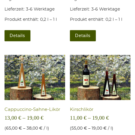
Lieferzeit:
3-6 Werktage
Lieferzeit:
3-6 Werktage
Produkt enthält: 0,2
l
– 1
l
Produkt enthält: 0,2
l
– 1
l
Dieses Produkt weist mehrere Varianten auf. Die Optio
Dieses Produkt weis
Details
Details
Cap­puc­ci­no-Sah­ne-Likör
Kirsch­li­kör
13,00
€
–
19,00
€
11,00
€
–
19,00
€
(
65,00
€
–
38,00
€
/
l
)
(
55,00
€
–
19,00
€
/
l
)