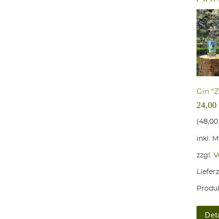
Gin “Z
24,00
(
48,0
inkl. 
zzgl.
V
Lieferz
Produk
Det