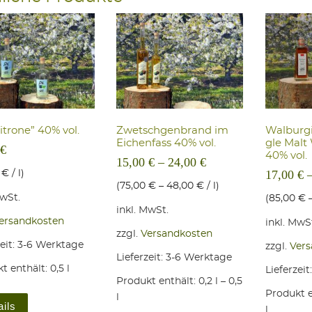
itro­ne” 40% vol.
Zwetsch­ge­n­brand im
Wal­bur­g
Eichen­fass 40% vol.
gle Malt
€
40% vol.
15,00
€
–
24,00
€
17,00
€
0
€
/
l
)
(
75,00
€
–
48,00
€
/
l
)
MwSt.
(
85,00
€
inkl. MwSt.
ersandkosten
inkl. MwS
zzgl.
Versandkosten
eit:
3-6 Werktage
zzgl.
Vers
Lieferzeit:
3-6 Werktage
t enthält: 0,5
l
Lieferzeit
Produkt enthält: 0,2
l
– 0,5
Dieses Produkt weist mehrere Varianten auf. Die Optionen könne
Produkt e
l
ails
l