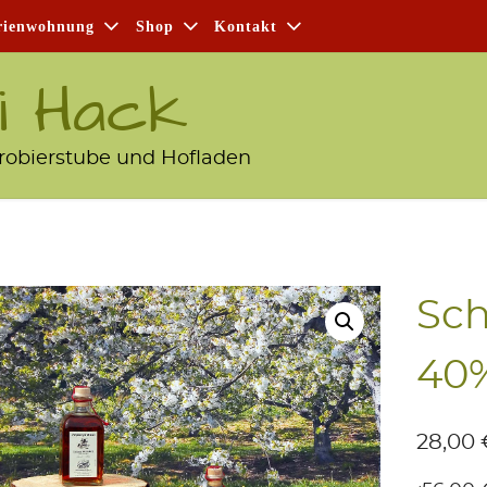
i­en­woh­nung
Shop
Kon­takt
i Hack
robierstube und Hofladen
Sch
40%
28,00