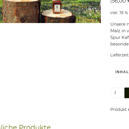
56,00
(
:
inkl. 19 
Unsere n
Malz in 
Spur Kaf
besonde
Lieferzeit
INHAL
Schwarze
Produkt e
liche Produkte