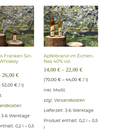
is Fran­ken Sin­
Apfel­brand im Eichen­
 Whis­key
fass 40% vol.
14,00
€
–
22,00
€
–
26,00
€
(
70,00
€
–
44,00
€
/
l
)
–
52,00
€
/
l
)
inkl. MwSt.
t.
zzgl.
Versandkosten
andkosten
Lieferzeit:
3-6 Werktage
:
3-6 Werktage
Produkt enthält: 0,2
l
– 0,5
n auf der Produktseite gewählt werden
nthält: 0,2
l
– 0,5
l