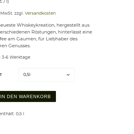
€
/
l
)
% MwSt.
zzgl.
Versandkosten
eueste Whiskeykreation, hergestellt aus
verschiedenen Röstungen, hinterlässt eine
fee am Gaumen, für Liebhaber des
ren Genusses.
:
3-6 Werktage
T
r Ritter 40% vol. Menge
IN DEN WARENKORB
nthält: 0,5
l