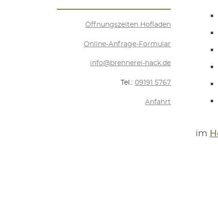
Öff­nungs­zei­ten Hofladen
Online-Anfra­ge-For­mu­lar
info@brennerei-hack.de
Tel.:
09191 5767
Anfahrt
im
Ho