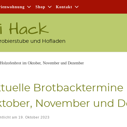
i­en­woh­nung
Shop
Kon­takt
i Hack
robierstube und Hofladen
e Holzofenbrot im Oktober, November und Dezember
tu­el­le Brot­back­ter­mi­n
to­ber, Novem­ber und 
ntlicht am
19. Oktober 2023