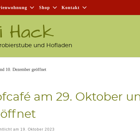
i­en­woh­nung
Shop
Kon­takt
i Hack
robierstube und Hofladen
nd 10. Dezember geöffnet
f­ca­fé am 29. Okto­ber u
öffnet
ntlicht am
19. Oktober 2023