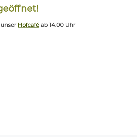
geöffnet!
r unser
Hof­ca­fé
ab 14.00 Uhr