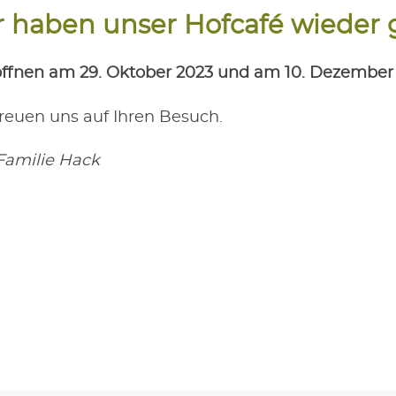
 haben unser Hof­ca­fé wie­der 
öff­nen am 29. Okto­ber 2023 und am 10. Dezem­be
reu­en uns auf Ihren Besuch.
Fami­lie Hack