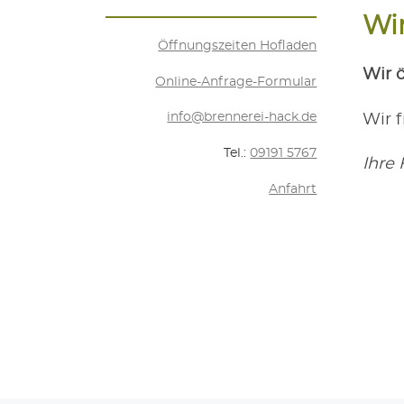
Wir
Öff­nungs­zei­ten Hofladen
Wir 
Online-Anfra­ge-For­mu­lar
info@brennerei-hack.de
Wir f
Tel.:
09191 5767
Ihre 
Anfahrt