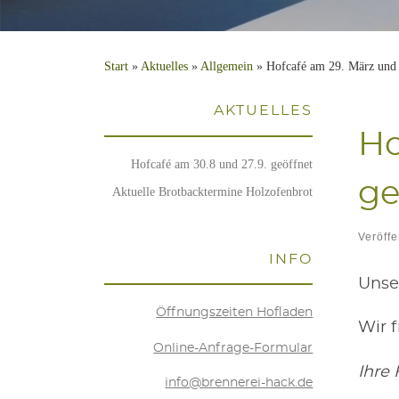
Start
»
Aktu­el­les
»
Allgemein
»
Hofcafé am 29. März und 
AKTU­EL­LES
Ho
Hof­ca­fé am 30.8 und 27.9. geöffnet
ge
Aktu­el­le Brot­back­ter­mi­ne Holzofenbrot
Veröffe
INFO
Uns
Öff­nungs­zei­ten Hofladen
Wir f
Online-Anfra­ge-For­mu­lar
Ihre 
info@brennerei-hack.de