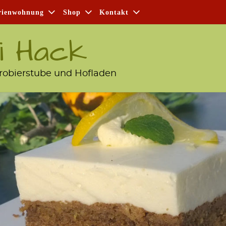
i­en­woh­nung
Shop
Kon­takt
i Hack
robierstube und Hofladen