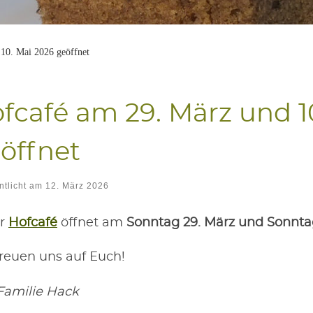
10. Mai 2026 geöffnet
f­ca­fé am 29. März und 1
öffnet
ntlicht am
12. März 2026
er
Hof­ca­fé
öff­net am
Sonn­tag 29. März und Sonn­ta
reu­en uns auf Euch!
Fami­lie Hack