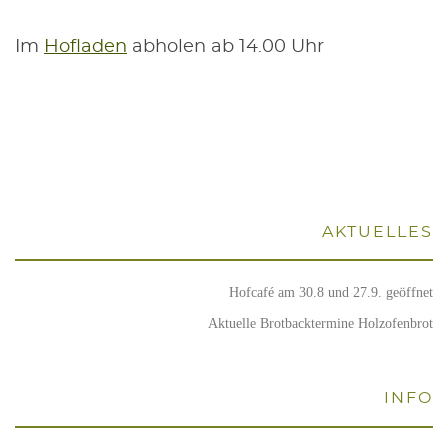
Im
Hof­la­den
abho­len ab 14.00 Uhr
AKTU­EL­LES
Hof­ca­fé am 30.8 und 27.9. geöffnet
Aktu­el­le Brot­back­ter­mi­ne Holzofenbrot
INFO