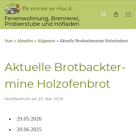
Brennerei Hack
Zum Inhalt springen
Search
Ferienwohnung, Brennerei,
Me
Probierstube und Hofladen
Start
»
Aktu­el­les
»
Allgemein
»
Aktuelle Brotbacktermine Holzofenbrot
Aktu­el­le Brot­back­ter­
mi­ne Holzofenbrot
Veröffentlicht am
20. Mai 2026
29.05.2026
20.06.2025