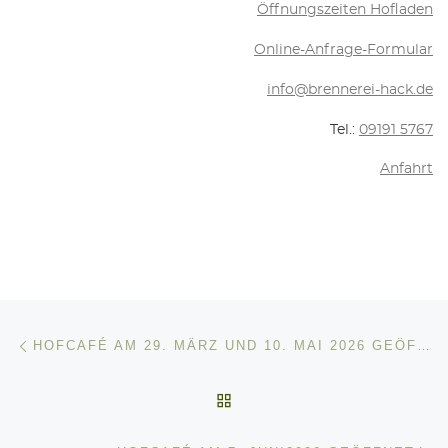
Öff­nungs­zei­ten Hofladen
Online-Anfra­ge-For­mu­lar
info@brennerei-hack.de
Tel.:
09191 5767
Anfahrt
Beitragsnavigation
Vorheriger Beitrag
HOF­CA­FÉ AM 29. MÄRZ UND 10. MAI 2026 GEÖFFNET
ZURÜCK ZUR BEITRAGSL
Nä