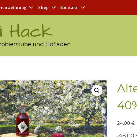
i­en­woh­nung
Shop
Kon­takt
i Hack
robierstube und Hofladen
Alt
40%
24,00
€
48,00
(