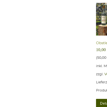
Obst­l
10,00
(
50,0
inkl. 
zzgl.
V
Lieferz
Produk
Det