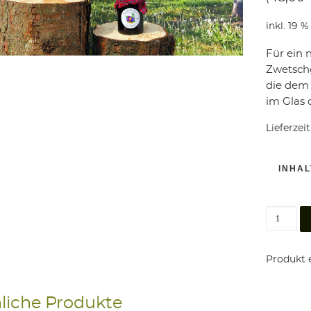
:
inkl. 19 
Für ein 
Zwetschg
die dem 
im Glas 
Lieferzeit
INHAL
Alte Pfl
Produkt e
liche Produkte