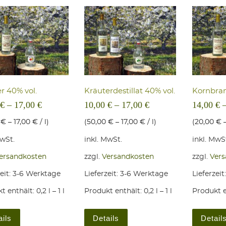
er 40% vol.
Kräu­ter­de­stil­lat 40% vol.
Korn­bra
€
–
17,00
€
10,00
€
–
17,00
€
14,00
€
0
€
–
17,00
€
/
l
)
(
50,00
€
–
17,00
€
/
l
)
(
20,00
€
MwSt.
inkl. MwSt.
inkl. MwS
ersandkosten
zzgl.
Versandkosten
zzgl.
Vers
eit:
3-6 Werktage
Lieferzeit:
3-6 Werktage
Lieferzeit
t enthält: 0,2
l
– 1
l
Produkt enthält: 0,2
l
– 1
l
Produkt e
Dieses Produkt weist mehrere Varianten auf. Die Optionen könne
Dieses Produkt weist mehrere 
ails
Details
Detail