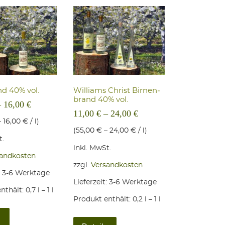
nd 40% vol.
Wil­liams Christ Bir­nen­
brand 40% vol.
–
16,00
€
11,00
€
–
24,00
€
–
16,00
€
/
l
)
(
55,00
€
–
24,00
€
/
l
)
t.
inkl. MwSt.
andkosten
zzgl.
Versandkosten
:
3-6 Werktage
Lieferzeit:
3-6 Werktage
nthält: 0,7
l
– 1
l
Produkt enthält: 0,2
l
– 1
l
n auf der Produktseite gewählt werden
Varianten auf. Die Optionen können auf der Produktseite gewählt werde
Dieses Produkt weist mehrere Varianten auf. Die Optionen können a
Dieses Produkt weist mehrere Vari
s