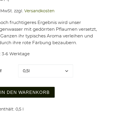
% MwSt.
zzgl.
Versandkosten
noch fruchtigeres Ergebnis wird unser
enwasser mit gedörrten Pflaumen versetzt,
Ganzen ihr typisches Aroma verleihen und
durch ihre rote Färbung bezaubern.
:
3-6 Werktage
T
aume 40% vol. Menge
IN DEN WARENKORB
nthält: 0,5
l