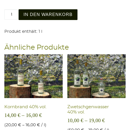
Kümmeldestillat 40% vol. Menge
IN DEN WARENKORB
Produkt enthält: 1
l
Ähnliche Produkte
Korn­brand 40% vol.
Zwetsch­ge­n­was­ser
40% vol.
14,00
€
–
16,00
€
10,00
€
–
19,00
€
(
20,00
€
–
16,00
€
/
l
)