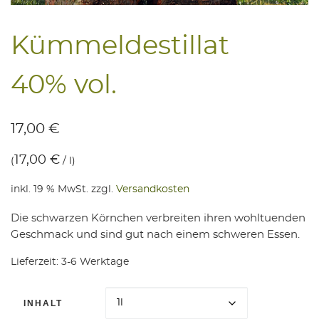
Küm­mel­de­stil­lat
40% vol.
17,00
€
17,00
€
(
/
l
)
inkl. 19 % MwSt.
zzgl.
Versandkosten
Die schwarzen Körnchen verbreiten ihren wohltuenden
Geschmack und sind gut nach einem schweren Essen.
Lieferzeit:
3-6 Werktage
INHALT