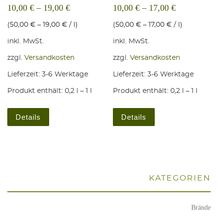
10,00
€
–
19,00
€
10,00
€
–
17,00
€
(
50,00
€
–
19,00
€
/
l
)
(
50,00
€
–
17,00
€
/
l
)
inkl. MwSt.
inkl. MwSt.
zzgl.
Versandkosten
zzgl.
Versandkosten
Lieferzeit:
3-6 Werktage
Lieferzeit:
3-6 Werktage
Produkt enthält: 0,2
l
– 1
l
Produkt enthält: 0,2
l
– 1
l
Dieses Produkt weist mehrere Varianten auf. Die Optio
Dieses Produkt weis
Details
Details
KATE­GO­RIEN
Brände