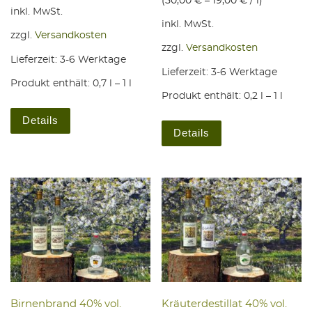
(
50,00
€
–
19,00
€
/
l
)
inkl. MwSt.
inkl. MwSt.
zzgl.
Versandkosten
zzgl.
Versandkosten
Lieferzeit:
3-6 Werktage
Lieferzeit:
3-6 Werktage
Produkt enthält: 0,7
l
– 1
l
Produkt enthält: 0,2
l
– 1
l
Dieses Produkt weist mehrere Varianten auf. Die Optio
Dieses Produkt weis
Details
Details
Bir­nen­brand 40% vol.
Kräu­ter­de­stil­lat 40% vol.