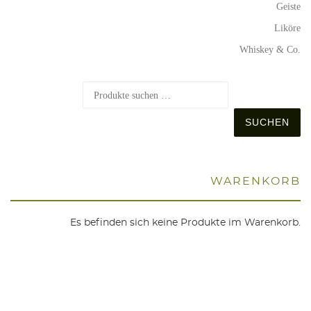
Geiste
Liköre
Whiskey & Co.
S
SUCHEN
WAREN­KORB
Es befinden sich keine Produkte im Warenkorb.