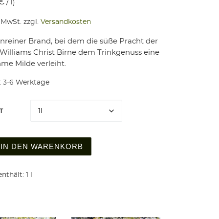
€
/
l
)
% MwSt.
zzgl.
Versandkosten
enreiner Brand, bei dem die süße Pracht der
 Williams Christ Birne dem Trinkgenuss eine
e Milde verleiht.
:
3-6 Werktage
T
 Christ Birnenbrand 40% vol. Menge
IN DEN WARENKORB
nthält: 1
l