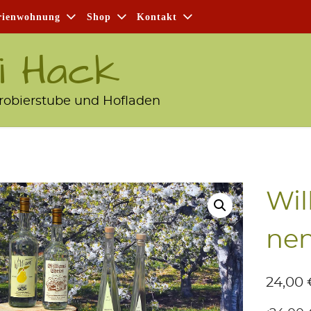
i­en­woh­nung
Shop
Kon­takt
i Hack
robierstube und Hofladen
Wil
nen
24,00