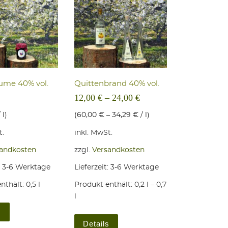
u­me 40% vol.
Quit­ten­brand 40% vol.
12,00
€
–
24,00
€
/
l
)
(
60,00
€
–
34,29
€
/
l
)
t.
inkl. MwSt.
andkosten
zzgl.
Versandkosten
:
3-6 Werktage
Lieferzeit:
3-6 Werktage
nthält: 0,5
l
Produkt enthält: 0,2
l
– 0,7
l
n auf der Produktseite gewählt werden
Varianten auf. Die Optionen können auf der Produktseite gewählt werde
Dieses Produkt weist mehrere Varianten auf. Die Optionen können a
s
Dieses Produkt weist mehrere Vari
Details