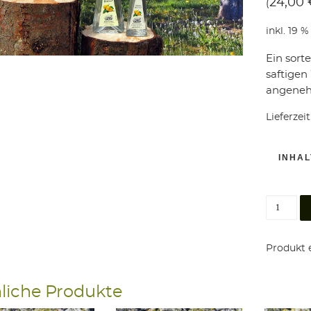
24,00
(
:
inkl. 19 
Ein sort
saftigen
angenehm
Lieferzeit
INHAL
Williams
Produkt e
liche Produkte