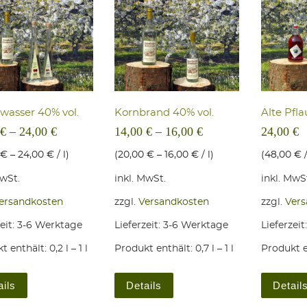
­was­ser 40% vol.
Korn­brand 40% vol.
Alte Pfla
€
–
24,00
€
14,00
€
–
16,00
€
24,00
€
€
–
24,00
€
/
l
)
(
20,00
€
–
16,00
€
/
l
)
(
48,00
€
MwSt.
inkl. MwSt.
inkl. MwS
ersandkosten
zzgl.
Versandkosten
zzgl.
Vers
eit:
3-6 Werktage
Lieferzeit:
3-6 Werktage
Lieferzeit
t enthält: 0,2
l
– 1
l
Produkt enthält: 0,7
l
– 1
l
Produkt e
Dieses Produkt weist mehrere Varianten auf. Die Optionen könne
Dieses Produkt weist mehrere 
ails
Details
Detail